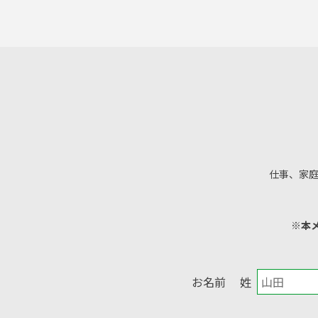
仕事、家
※本
お名前
姓