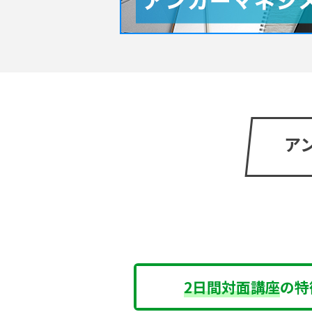
ア
2日間対面講座
の特