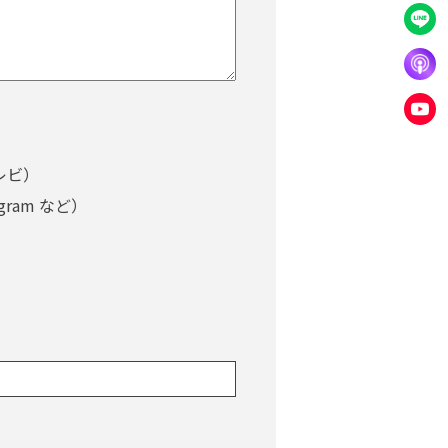
レビ）
agram など）