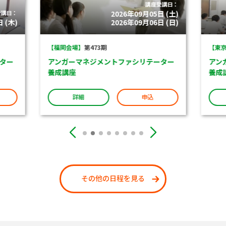
講座受講日：
受講日：
2026年09月05日 (土)
 (木)
2026年09月06日 (日)
【福岡会場】
第473期
【東京
ター
アンガーマネジメントファシリテーター
アン
養成講座
養成
詳細
申込
その他の日程を見る