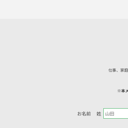
仕事、家
※本
お名前
姓