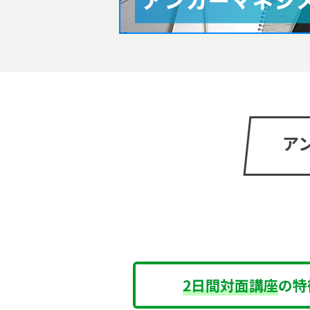
ア
2日間対面講座
の特