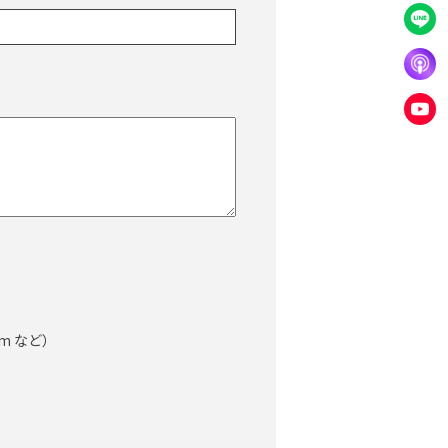
）
ram など）