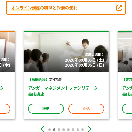
オンライン講座
の特徴と受講の流れ
講座受講日：
受講日：
2026年09月05日 (土)
 (木)
2026年09月06日 (日)
【福岡会場】
第473期
【東京
ター
アンガーマネジメントファシリテーター
アン
養成講座
養成
詳細
申込