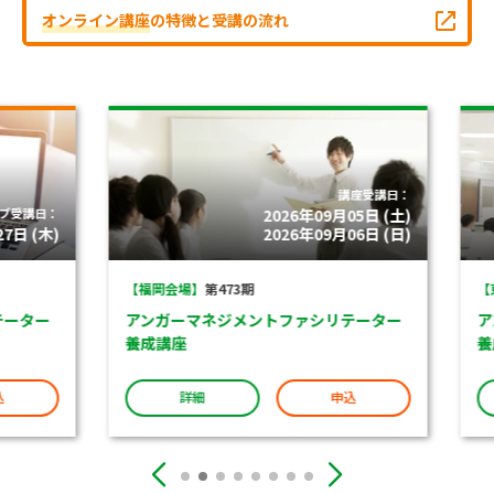
オンライン講座
の特徴と受講の流れ
講座受講日：
受講日：
2026年09月05日 (土)
 (木)
2026年09月06日 (日)
【福岡会場】
第473期
【東京
ター
アンガーマネジメントファシリテーター
アン
養成講座
養成
詳細
申込