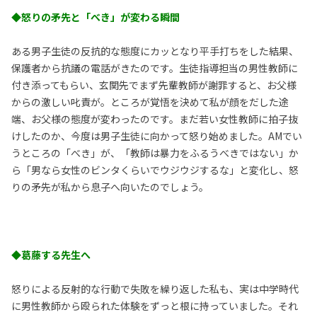
◆怒りの矛先と「べき」が変わる瞬間
ある男子生徒の反抗的な態度にカッとなり平手打ちをした結果、
保護者から抗議の電話がきたのです。生徒指導担当の男性教師に
付き添ってもらい、玄関先でまず先輩教師が謝罪すると、お父様
からの激しい叱責が。ところが覚悟を決めて私が顔をだした途
端、お父様の態度が変わったのです。まだ若い女性教師に拍子抜
けしたのか、今度は男子生徒に向かって怒り始めました。AMでい
うところの「べき」が、「教師は暴力をふるうべきではない」か
ら「男なら女性のビンタくらいでウジウジするな」と変化し、怒
りの矛先が私から息子へ向いたのでしょう。
◆葛藤する先生へ
怒りによる反射的な行動で失敗を繰り返した私も、実は中学時代
に男性教師から殴られた体験をずっと根に持っていました。それ