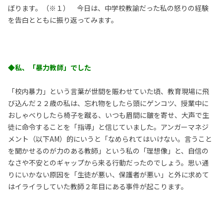
ぼります。（※１） 今日は、中学校教諭だった私の怒りの経験
を告白とともに振り返ってみます。
◆私、「暴力教師」でした
「校内暴力」という言葉が世間を賑わせていた頃、教育現場に飛
び込んだ２２歳の私は、忘れ物をしたら頭にゲンコツ、授業中に
おしゃべりしたら椅子を蹴る、いつも眉間に皺を寄せ、大声で生
徒に命令することを「指導」と信じていました。アンガーマネジ
メント（以下AM）的にいうと「なめられてはいけない。言うこと
を聞かせるのが力のある教師」という私の「理想像」と、自信の
なさや不安とのギャップから来る行動だったのでしょう。思い通
りにいかない原因を「生徒が悪い、保護者が悪い」と外に求めて
はイライラしていた教師２年目にある事件が起こります。