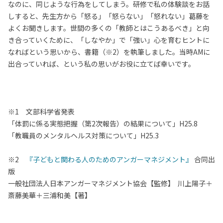
なのに、同じような行為をしてしまう。研修で私の体験談をお話
しすると、先生方から「怒る」「怒らない」「怒れない」葛藤を
よくお聞きします。世間の多くの「教師とはこうあるべき」と向
き合っていくために、「しなやか」で「強い」心を育むヒントに
なればという思いから、書籍（※2）を執筆しました。当時AMに
出合っていれば、という私の思いがお役に立てば幸いです。
※1 文部科学省発表
「体罰に係る実態把握（第2次報告）の結果について」H25.8
「教職員のメンタルヘルス対策について」H25.3
※2
『子どもと関わる人のためのアンガーマネジメント』
合同出
版
一般社団法人日本アンガーマネジメント協会【監修】 川上陽子＋
斎藤美華＋三浦和美【著】