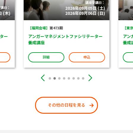
講座受講日：
受講日：
2026年09月05日 (土)
 (木)
2026年09月06日 (日)
【福岡会場】
第473期
【東京
ター
アンガーマネジメントファシリテーター
アン
養成講座
養成
詳細
申込
その他の日程を見る