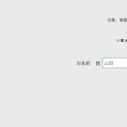
仕事、家
※本
お名前
姓