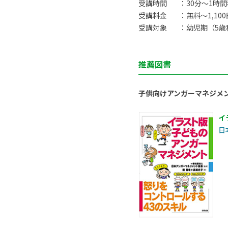
受講時間
：30分〜1時
受講料金
：無料〜1,10
受講対象
：幼児期（5歳
推薦図書
子供向けアンガーマネジメ
イ
日