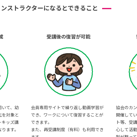
インストラクターになるとできること
成
受講後の復習が可能
用いて、幼
会員専用サイトで繰り返し動画学習が
協会のカ
生を対象と
でき、ワークについて復習することが
開催して
トキッズ講
できます。
ト等、受
なります。
また、再受講制度（有料）も利用でき
心して活
ます。
制が整って