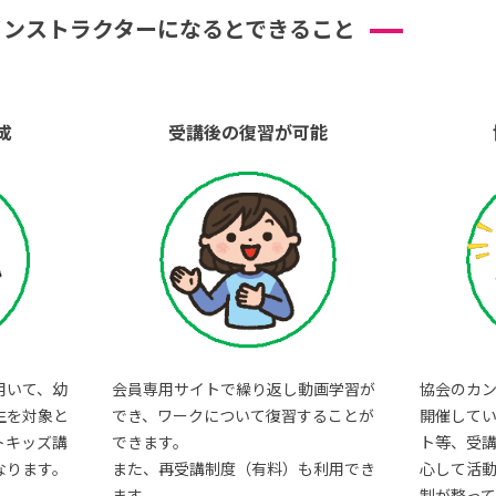
インストラクターになるとできること
成
受講後の復習が可能
用いて、幼
会員専用サイトで繰り返し動画学習が
協会のカ
生を対象と
でき、ワークについて復習することが
開催して
トキッズ講
できます。
ト等、受
なります。
また、再受講制度（有料）も利用でき
心して活
ます。
制が整って