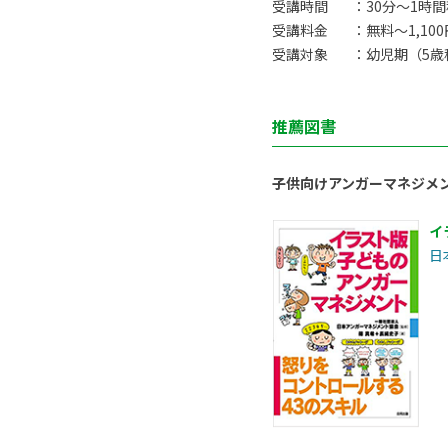
受講時間
：30分〜1時
受講料金
：無料〜1,10
受講対象
：幼児期（5歳
推薦図書
子供向けアンガーマネジメ
イ
日