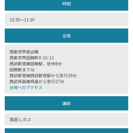
時間
10:30～11:30
会場
西東京市民会館
西東京市田無町4-15-11
西武新宿線田無駅、徒歩8分
田無駅までは
西武新宿線西武新宿駅から急行20分
西武拝島線拝島から急行27分
会場へのアクセス
講師
高田 しのぶ