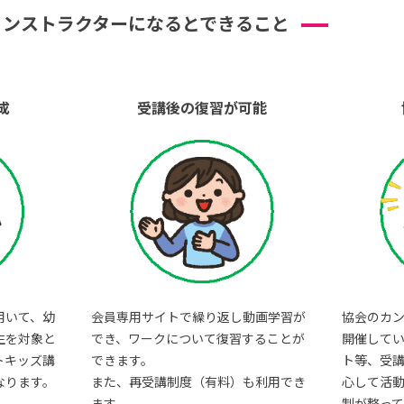
インストラクターになるとできること
成
受講後の復習が可能
用いて、幼
会員専用サイトで繰り返し動画学習が
協会のカ
生を対象と
でき、ワークについて復習することが
開催して
トキッズ講
できます。
ト等、受
なります。
また、再受講制度（有料）も利用でき
心して活
ます。
制が整って