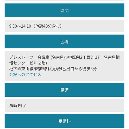
時間
9:30〜14:10（休憩40分含む）
会場
プレストーク 会議室 (名古屋市中区栄2丁目2−17 名古屋情
報センタービル２階)
地下鉄東山線/鶴舞線 伏見駅4番出口から徒歩3分
会場へのアクセス
講師
濱崎 明子
受講料