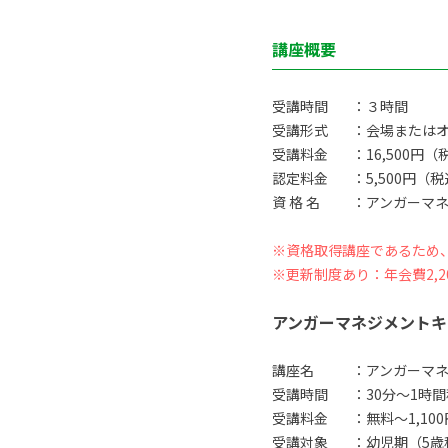
講座概要
受講時間
：３時間
受講形式
：会場または
受講料金
：16,500円（
認定料金
：5,500円（
資 格 名
：アンガーマネ
※資格取得講座であるため
※更新制度あり：年会費2,2
アンガーマネジメントキ
講座名
：アンガーマ
受講時間
：30分〜1時
受講料金
：無料〜1,10
受講対象
：幼児期（5歳