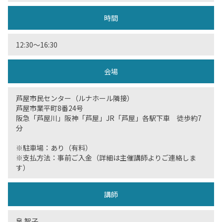
時間
12:30〜16:30
会場
芦屋市民センター（ルナホール隣接）
芦屋市業平町8番24号
阪急「芦屋川」阪神「芦屋」JR「芦屋」各駅下車 徒歩約7
分
※駐車場：あり（有料）
※支払方法：事前ご入金（詳細は主催講師よりご連絡しま
す）
講師
泉 智子