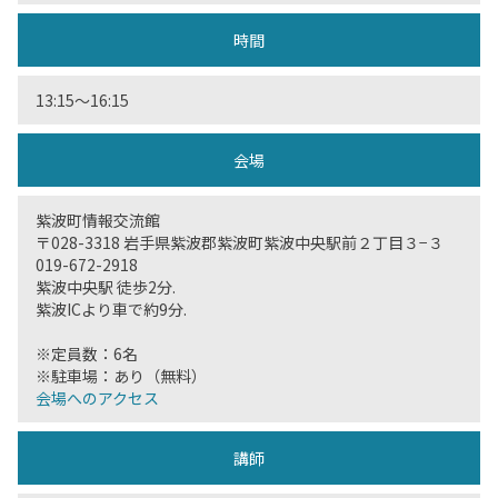
時間
13:15〜16:15
会場
紫波町情報交流館
〒028-3318 岩手県紫波郡紫波町紫波中央駅前２丁目３−３
019-672-2918
紫波中央駅 徒歩2分.
紫波ICより車で約9分.
※定員数：6名
※駐車場：あり（無料）
会場へのアクセス
講師