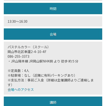
時間
13:30〜16:30
会場
パステルカラー（スクール）
岡山市北区奉還2-4-10-4F
086-255-3373
・JR山陽本線 JR岡山駅NHK側 より 徒歩 約５分
※定員数：4人
※駐車場：なし（近隣に有料パーキングあり）
※支払方法：事前ご入金（詳細は主催講師よりご連絡しま
す）
会場へのアクセス
講師