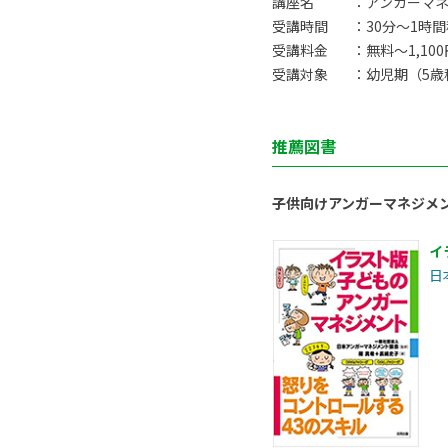
講座名
：アンガーマ
受講時間
：30分〜1時
受講料金
：無料〜1,10
受講対象
：幼児期（5歳
推薦図書
子供向けアンガーマネジメ
イ
日