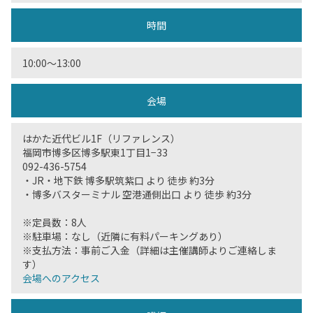
時間
10:00〜13:00
会場
はかた近代ビル1F（リファレンス）
福岡市博多区博多駅東1丁目1−33
092-436-5754
・JR・地下鉄 博多駅筑紫口 より 徒歩 約3分
・博多バスターミナル 空港通側出口 より 徒歩 約3分
※定員数：8人
※駐車場：なし（近隣に有料パーキングあり）
※支払方法：事前ご入金（詳細は主催講師よりご連絡しま
す）
会場へのアクセス