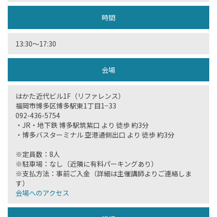
時間
13:30〜17:30
会場
はかた近代ビル1F（リファレンス）
福岡市博多区博多駅東1丁目1−33
092-436-5754
・JR・地下鉄 博多駅筑紫口 より 徒歩 約3分
・博多バスターミナル 空港通側出口 より 徒歩 約3分
※定員数：8人
※駐車場：なし（近隣に有料パーキングあり）
※支払方法：事前ご入金（詳細は主催講師よりご連絡しま
す）
会場へのアクセス