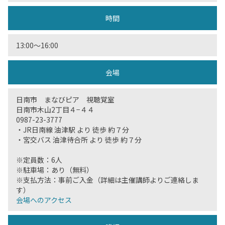
時間
13:00〜16:00
会場
日南市 まなびピア 視聴覚室
日南市木山2丁目４−４４
0987-23-3777
・JR日南線 油津駅 より 徒歩 約７分
・宮交バス 油津待合所 より 徒歩 約７分
※定員数：6人
※駐車場：あり（無料）
※支払方法：事前ご入金（詳細は主催講師よりご連絡しま
す）
会場へのアクセス