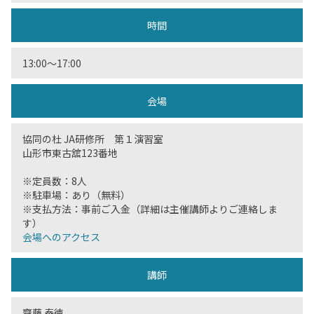
時間
13:00〜17:00
会場
協同の杜 JA研修所 第１演習室
山形市東古舘123番地
※定員数：8人
※駐車場：あり（無料）
※支払方法：事前ご入金（詳細は主催講師よりご連絡しま
す）
会場へのアクセス
講師
齋藤 泰徳