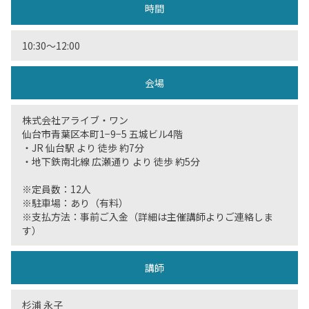
時間
10:30〜12:00
会場
株式会社アライブ・ワン
仙台市青葉区本町1−9−5 五城ビル4階
・JR 仙台駅 より 徒歩 約7分
・地下鉄南北線 広瀬通り より 徒歩 約5分
※定員数：12人
※駐車場：あり（有料）
※支払方法：事前ご入金（詳細は主催講師よりご連絡しま
す）
講師
杉浦 永子