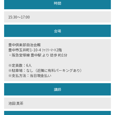
時間
15:30〜17:00
会場
豊中倶楽部自治会館
豊中市玉井町1-10-4 ﾌｧﾐﾘｰﾏｰﾄ2階
・阪急宝塚線 豊中駅 より 徒歩 約1分
※定員数：6人
※駐車場：なし（近隣に有料パーキングあり）
※支払方法：当日現金払い
講師
池田 真茶