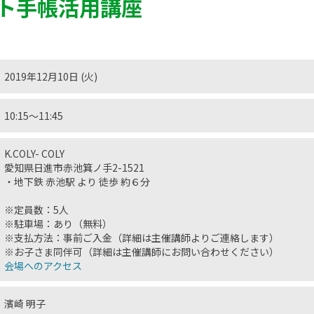
ト手帳活用講座
2019年12月10日 (火)
10:15〜11:45
K.COLY- COLY
愛知県日進市赤池箕ノ手2-1521
・地下鉄 赤池駅 より 徒歩 約６分
※定員数：5人
※駐車場：あり（無料）
※支払方法：事前ご入金（詳細は主催講師よりご連絡します）
※お子さま同伴可（詳細は主催講師にお問い合わせください）
会場へのアクセス
濱崎 明子