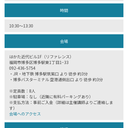
時間
10:30〜13:30
会場
はかた近代ビル1F（リファレンス）
福岡市博多区博多駅東1丁目1−33
092-436-5754
・JR・地下鉄 博多駅筑紫口 より 徒歩 約3分
・博多バスターミナル 空港通側出口 より 徒歩 約3分
※定員数：8人
※駐車場：なし（近隣に有料パーキングあり）
※支払方法：事前ご入金（詳細は主催講師よりご連絡しま
す）
会場へのアクセス