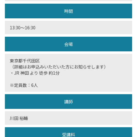
時間
13:30〜16:30
会場
東京都千代田区
（詳細はお申込みいただいた方にお知らせします）
・JR 神田 より 徒歩 約1分
※定員数：6人
講師
川田 裕輔
受講料