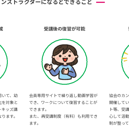
インストラクターになるとできること
成
受講後の復習が可能
用いて、幼
会員専用サイトで繰り返し動画学習が
協会のカ
生を対象と
でき、ワークについて復習することが
開催して
トキッズ講
できます。
ト等、受
なります。
また、再受講制度（有料）も利用でき
心して活
ます。
制が整って