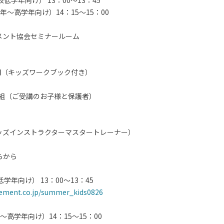
低学年向け） 13：00～13：45
～高学年向け）14：15～15：00
メント協会セミナールーム
円（キッズワークブック付き）
5組（ご受講のお子様と保護者）
ッズインストラクターマスタートレーナー）
らから
年向け） 13：00～13：45
ement.co.jp/summer_kids0826
高学年向け）14：15～15：00