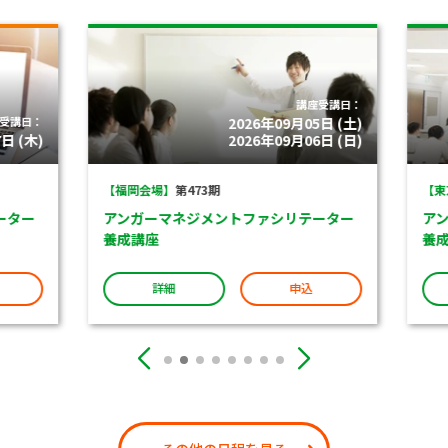
講座受講日：
受講日：
2026年09月05日 (土)
 (木)
2026年09月06日 (日)
【福岡会場】
第473期
【東京
ター
アンガーマネジメントファシリテーター
アン
養成講座
養成
詳細
申込