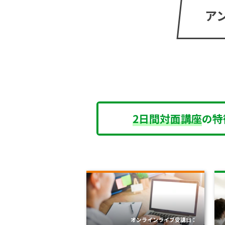
ア
2日間対面講座
の特
オンラインライブ受講日：