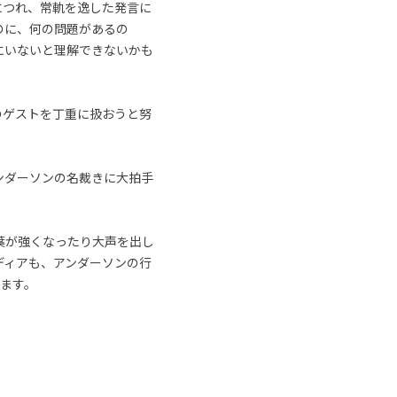
につれ、常軌を逸した発言に
のに、何の問題があるの
にいないと理解できないかも
のゲストを丁重に扱おうと努
ンダーソンの名裁きに大拍手
葉が強くなったり大声を出し
ディアも、アンダーソンの行
れます。