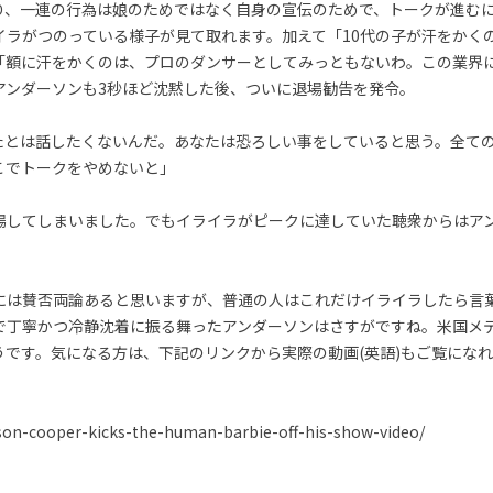
り、一連の行為は娘のためではなく自身の宣伝のためで、トークが進む
イラがつのっている様子が見て取れます。加えて「10代の子が汗をかく
「額に汗をかくのは、プロのダンサーとしてみっともないわ。この業界
アンダーソンも3秒ほど沈黙した後、ついに退場勧告を発令。
たとは話したくないんだ。あなたは恐ろしい事をしていると思う。全て
こでトークをやめないと」
場してしまいました。でもイライラがピークに達していた聴衆からはア
には賛否両論あると思いますが、普通の人はこれだけイライラしたら言
で丁寧かつ冷静沈着に振る舞ったアンダーソンはさすがですね。米国メ
うです。気になる方は、下記のリンクから実際の動画(英語)もご覧にな
son-cooper-kicks-the-human-barbie-off-his-show-video/