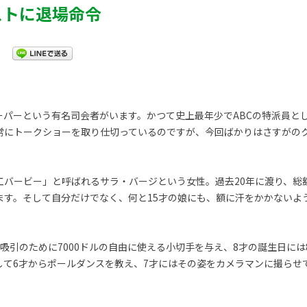
ストに退場命令
ーパーという有名司会者がいます。かつて史上最年少でABCの特派員と
常にトークショーを取り仕切っているのですが、今回ばかりはさすがの
ービー」と呼ばれるサラ・バージという女性。過去20年に渡り、総額500.
ます。そして自分だけでなく、何と15才の娘にも、額に汗をかかないよ
吸引のために7000ドルの自由に使える小切手を与え、8才の誕生日には
して6才からポールダンスを教え、7才にはその姿をカメラマンに撮らせ