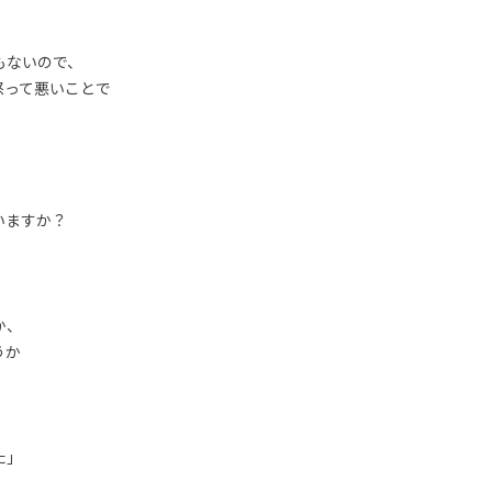
もないので、
怒って悪いことで
いますか？
か、
うか
た」