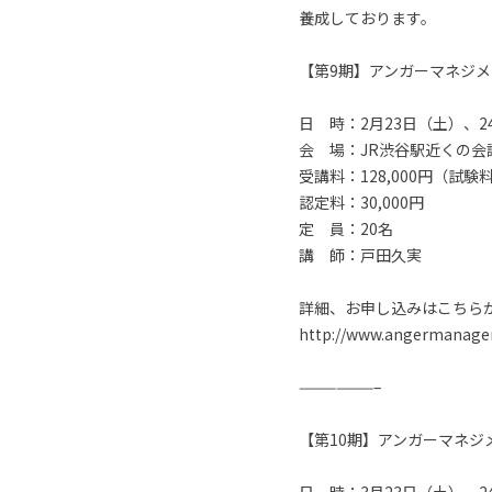
養成しております。
【第9期】アンガーマネジ
日 時：2月23日（土）、24
会 場：JR渋谷駅近くの会
受講料：128,000円（試
認定料：30,000円
定 員：20名
講 師：戸田久実
詳細、お申し込みはこちら
http://www.angermanageme
——————–
【第10期】アンガーマネ