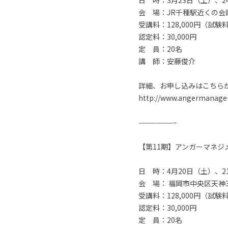
日 時：3月23日（土）、24
会 場：JR千種駅近くの会
受講料：128,000円（試
認定料：30,000円
定 員：20名
講 師：安藤俊介
詳細、お申し込みはこちら
http://www.angermanageme
——————–
【第11期】アンガーマネ
日 時：4月20日（土）、21
会 場： 福岡市中央区天神3
受講料：128,000円（試
認定料：30,000円
定 員：20名