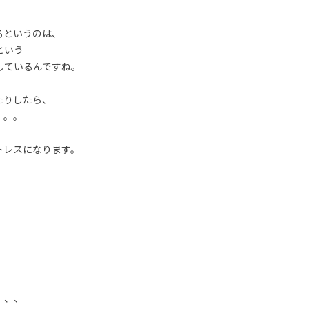
るというのは、
という
しているんですね。
たりしたら、
。。。
トレスになります。
、
、、、