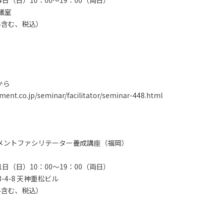
日（日）10：00～19：00（両日）
議室
験料含む、税込）
から
nt.co.jp/seminar/facilitator/seminar-448.html
ジメントファシリテーター養成講座（福岡）
日（日）10：00～19：00（両日）
-4-8 天神重松ビル
験料含む、税込）