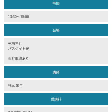
時間
13:30～15:00
会場
光市三井
パスゲイト光
※駐車場あり
講師
行本 匡子
受講料