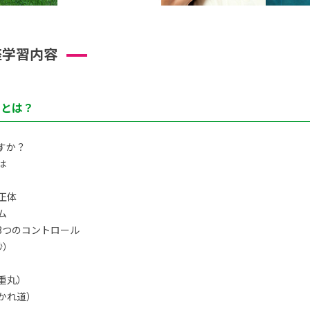
座学習内容
トとは？
すか？
は
正体
ム
3つのコントロール
秒）
重丸）
かれ道）