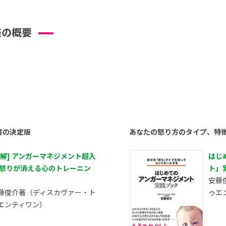
座の概要
書の決定版
あなたの怒り方のタイプ、特
図解] アンガーマネジメント超入
はじ
 怒りが消える心のトレーニン
ト」
安藤
藤俊介著（ディスカヴァー・ト
ゥエ
エンティワン）