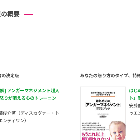
座の概要
書の決定版
あなたの怒り方のタイプ、特
図解] アンガーマネジメント超入
はじ
 怒りが消える心のトレーニン
ト」
安藤
藤俊介著（ディスカヴァー・ト
ゥエ
エンティワン）