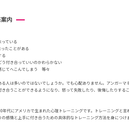
座案内
まっている
まったことがある
する
どう付き合っていいのかわらかない
感じてへこんでしまう 等々
ある人は多いのではないでしょうか。でも心配ありません。アンガーマ
付き合うことができるようになり、怒って失敗したり、後悔したりする
70年代にアメリカで生まれた心理トレーニングです。トレーニングと言
りの感情と上手に付き合うための具体的なトレーニング方法を身につけ