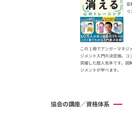
安
ゥ
この１冊でアンガーマネジ
ジメント入門の決定版。コ
突破した超人気本です。図
ジメントが学べます。
協会の講座／資格体系