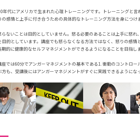
70年代にアメリカで生まれた心理トレーニングです。トレーニングと言
りの感情と上手に付き合うための具体的なトレーニング方法を身につけ
怒らないことは目的としていません。怒る必要のあることは上手に怒れ
を目的としています。講座でも怒らなくなる方法ではなく、怒りの感情
長期的に健康的なセルフマネジメントができるようになることを目指し
座では60分でアンガーマネジメントの基本である1. 衝動のコントロー
ぶ方も、受講後にはアンガーマネジメントがすぐに実践できるようにな