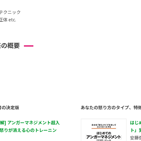
テクニック
 etc.
座の概要
書の決定版
あなたの怒り方のタイプ、特
図解] アンガーマネジメント超入
はじ
 怒りが消える心のトレーニン
ト」
安藤