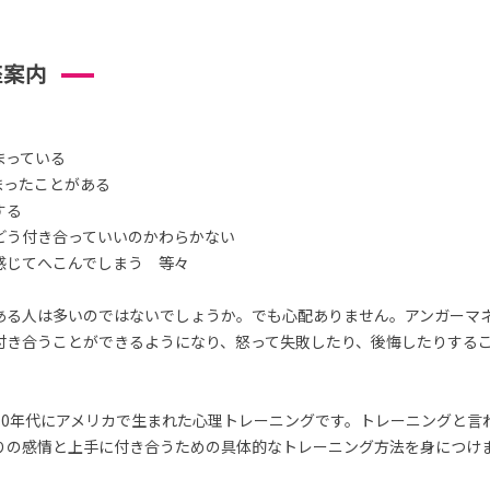
座案内
まっている
まったことがある
する
どう付き合っていいのかわらかない
感じてへこんでしまう 等々
ある人は多いのではないでしょうか。でも心配ありません。アンガーマ
付き合うことができるようになり、怒って失敗したり、後悔したりする
70年代にアメリカで生まれた心理トレーニングです。トレーニングと言
りの感情と上手に付き合うための具体的なトレーニング方法を身につけ