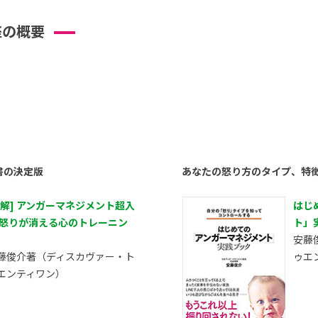
座の概要
書の決定版
あなたの怒り方のタイプ、特
図解] アンガーマネジメント超入
はじ
 怒りが消える心のトレーニン
ト」
安藤
藤俊介著（ディスカヴァー・ト
ゥエ
エンティワン）