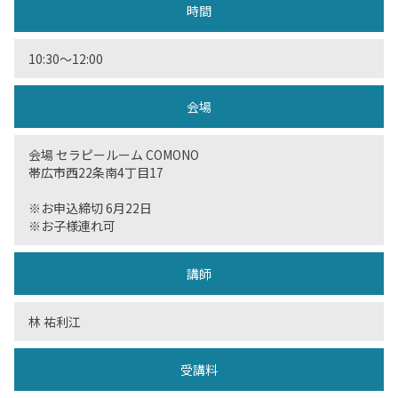
時間
10:30〜12:00
会場
会場 セラピールーム COMONO
帯広市西22条南4丁目17
※お申込締切 6月22日
※お子様連れ可
講師
林 祐利江
受講料