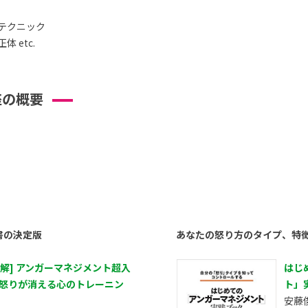
テクニック
 etc.
座の概要
書の決定版
あなたの怒り方のタイプ、特
図解] アンガーマネジメント超入
はじ
 怒りが消える心のトレーニン
ト」
安藤