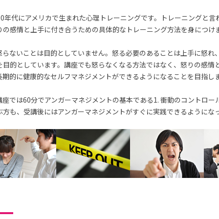
70年代にアメリカで生まれた心理トレーニングです。トレーニングと言
りの感情と上手に付き合うための具体的なトレーニング方法を身につけ
怒らないことは目的としていません。怒る必要のあることは上手に怒れ
を目的としています。講座でも怒らなくなる方法ではなく、怒りの感情
長期的に健康的なセルフマネジメントができるようになることを目指し
座では60分でアンガーマネジメントの基本である1. 衝動のコントロー
ぶ方も、受講後にはアンガーマネジメントがすぐに実践できるようにな