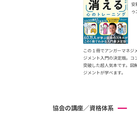
安
ゥ
この１冊でアンガーマネジ
ジメント入門の決定版。コ
突破した超人気本です。図
ジメントが学べます。
協会の講座／資格体系