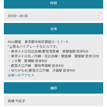
時間
19:00〜20:30
会場
Aios銀座 東京都中央区銀座８−１７−５
*上質＆ハイグレードなビルです。
・東京メトロ日比谷線/都営浅草線 東銀座駅 徒歩6分
・東京メトロ丸ノ内線・日比谷線・銀座線 銀座駅 徒歩10分
・ＪＲ等 新橋駅 徒歩8分
・都営大江戸線 築地市場駅 徒歩4分
・ゆりかもめ/都営大江戸線 汐留駅 徒歩9分
会場へのアクセス
講師
眞橋 今日子