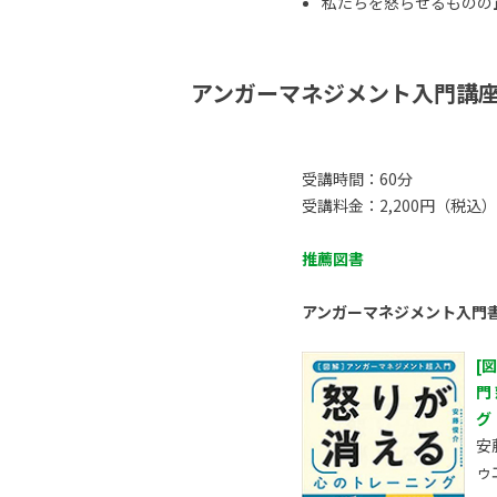
私たちを怒らせるものの正体
アンガーマネジメント入門講
受講時間：60分
受講料金：2,200円（税込）
推薦図書
アンガーマネジメント入門
[
門
グ
安
ゥ