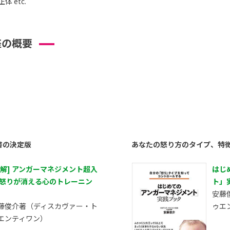
 etc.
座の概要
書の決定版
あなたの怒り方のタイプ、特
図解] アンガーマネジメント超入
はじ
 怒りが消える心のトレーニン
ト」
安藤
藤俊介著（ディスカヴァー・ト
ゥエ
エンティワン）