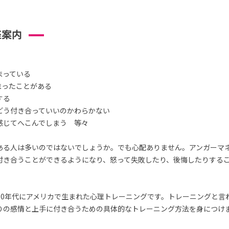
座案内
まっている
まったことがある
する
どう付き合っていいのかわらかない
感じてへこんでしまう 等々
ある人は多いのではないでしょうか。でも心配ありません。アンガーマ
付き合うことができるようになり、怒って失敗したり、後悔したりする
70年代にアメリカで生まれた心理トレーニングです。トレーニングと言
りの感情と上手に付き合うための具体的なトレーニング方法を身につけ