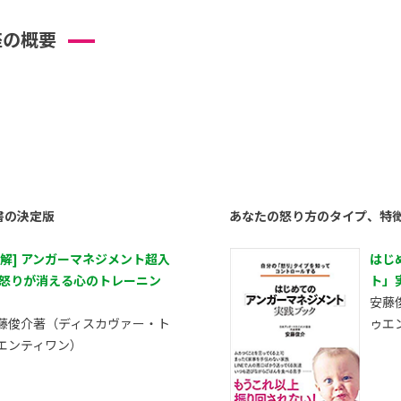
座の概要
書の決定版
あなたの怒り方のタイプ、特
図解] アンガーマネジメント超入
はじ
 怒りが消える心のトレーニン
ト」
安藤
藤俊介著（ディスカヴァー・ト
ゥエ
エンティワン）