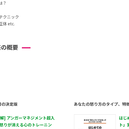
は？
テクニック
 etc.
座の概要
書の決定版
あなたの怒り方のタイプ、特
図解] アンガーマネジメント超入
はじ
 怒りが消える心のトレーニン
ト」