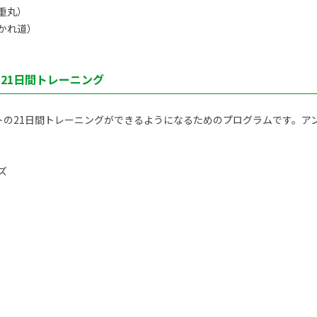
重丸）
かれ道）
ト21日間トレーニング
トの21日間トレーニングができるようになるためのプログラムです。アン
ズ