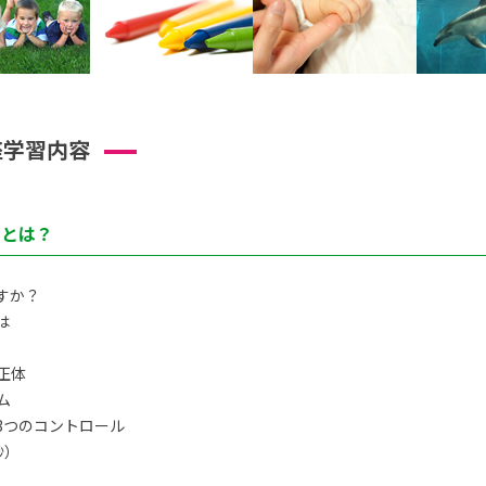
座学習内容
トとは？
すか？
は
正体
ム
3つのコントロール
秒）