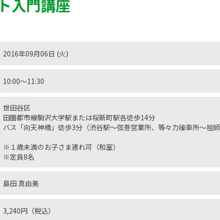
ト入門講座
2016年09月06日 (火)
10:00〜11:30
世田谷区
田園都市線駒沢大学駅または桜新町駅各徒歩14分
バス「向天神橋」徒歩3分（渋谷駅〜弦巻営業所、等々力操車所〜祖
※１歳未満のお子さま連れ可（和室）
※定員8名
島田 真由美
3,240円（税込）