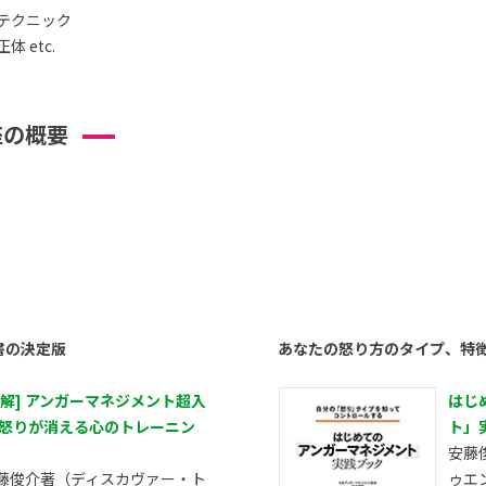
テクニック
 etc.
座の概要
書の決定版
あなたの怒り方のタイプ、特
図解] アンガーマネジメント超入
はじ
 怒りが消える心のトレーニン
ト」
安藤
藤俊介著（ディスカヴァー・ト
ゥエ