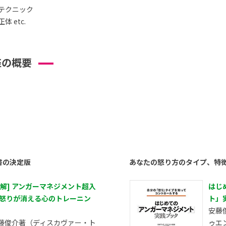
テクニック
 etc.
座の概要
書の決定版
あなたの怒り方のタイプ、特
図解] アンガーマネジメント超入
はじ
 怒りが消える心のトレーニン
ト」
安藤
藤俊介著（ディスカヴァー・ト
ゥエ