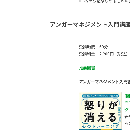
私たちを怒らせるものの正体
アンガーマネジメント入門講
受講時間：60分
受講料金：2,200円（税込）
推薦図書
アンガーマネジメント入門
[
門
グ
安
ゥ