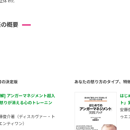
 etc.
座の概要
書の決定版
あなたの怒り方のタイプ、特
図解] アンガーマネジメント超入
はじ
 怒りが消える心のトレーニン
ト」
安藤
藤俊介著（ディスカヴァー・ト
ゥエ
エンティワン）