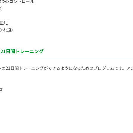
3つのコントロール
秒）
重丸）
かれ道）
ト21日間トレーニング
トの21日間トレーニングができるようになるためのプログラムです。アン
ズ