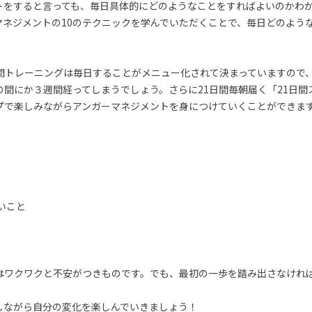
トをすると言っても、毎日具体的にどのようなことをすればよいのかわ
マネジメントの10のテクニックを学んでいただくことで、毎日どのよう
日間トレーニングは毎日することがメニュー化されて決まっていますので
の間にか３週間経ってしまうでしょう。さらに21日間毎朝届く「21日間
プで楽しみながらアンガーマネジメントを身につけていくことができま
いこと
はワクワクと不安がつきものです。でも、最初の一歩を踏み出さなけれ
しながら自分の変化を楽しんでいきましょう！