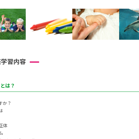
座学習内容
トとは？
すか？
は
正体
ム